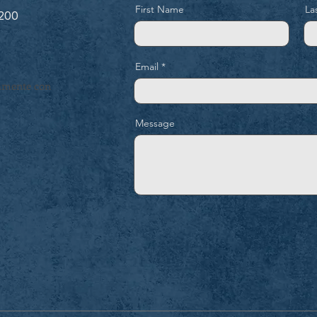
First Name
La
 200
Email
tamente con
Message