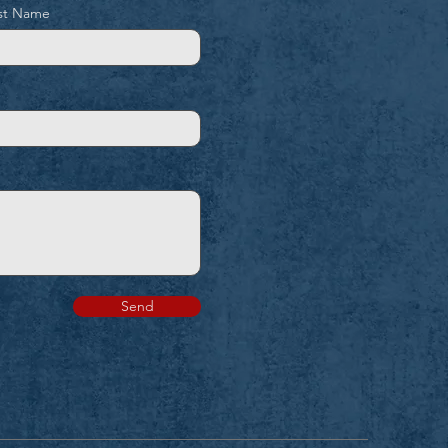
st Name
Send