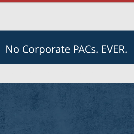
No Corporate PACs. EVER.
noce a Tim
Estrategia de liderazgo
Asuntos
Eventos
Voluntar