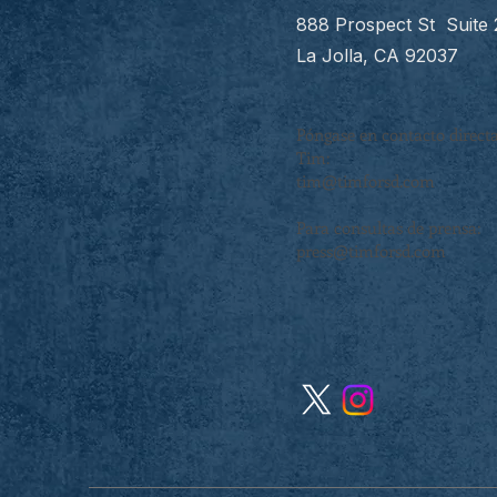
888 Prospect St Suite
La Jolla, CA 92037
Póngase en contacto direc
Tim:
tim@timforsd.com
Para consultas de prensa:
press@timforsd.com